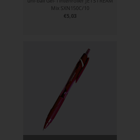
uni-ball Gel-Tintenroller JETSTREAM
Mix SXN150C/10
€5,03