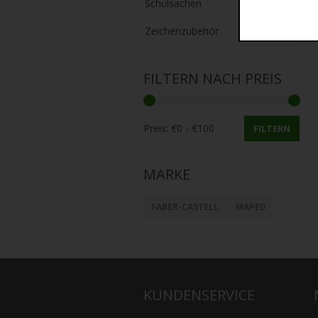
Schulsachen
Zeichenzubehör
FILTERN NACH PREIS
Preis:
FILTERN
MARKE
FABER-CASTELL
MAPED
KUNDENSERVICE