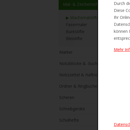
Durch di
Mal- & Zeichenstifte
Diese Co
Ihr Onli
▶ Wachsmalstifte
Datensch
Fasermaler
können I
Buntstifte
entsprec
Bleistifte
Mehr In
Marker
Notizblöcke & -bücher
Notizzettel & Haftnotizen
Ordner & Ringbücher
Scheren
Schreibgeräte
Schulhefte
Datensc