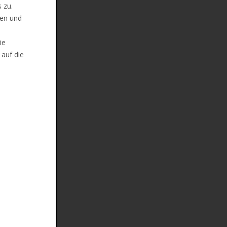
 zu.
len und
ie
 auf die