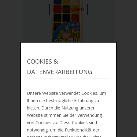
AUSVERKAUFT!
COOKIES &
IN DEN WARENKORB
DATENVERARBEITUNG
ZUR MERKLISTE
Läufer Deckfarbkasten, 24 Farben
Unsere Website verwendet Cookies, um
€7,54
Ihnen die bestmögliche Erfahrung zu
bieten. Durch die Nutzung unserer
Website stimmen Sie der Verwendung
von Cookies zu. Diese Cookies sind
notwendig, um die Funktionalität der