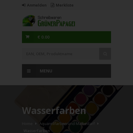
Anmelden
Merkliste
€ 0.00
MENU
Wasserfarben
Home
Aquarellfarben und Malbedarf
Wasserfarben