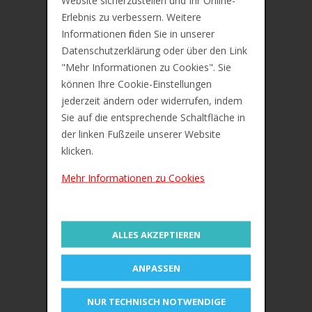
Website sicherzustellen und Ihr Online-
Erlebnis zu verbessern. Weitere
Informationen finden Sie in unserer
Datenschutzerklärung oder über den Link
"Mehr Informationen zu Cookies". Sie
können Ihre Cookie-Einstellungen
jederzeit ändern oder widerrufen, indem
Sie auf die entsprechende Schaltfläche in
der linken Fußzeile unserer Website
klicken.
Mehr Informationen zu Cookies
IN DEN WARENKORB
ALLES AKZEPTIEREN
ZUR MERKLISTE
Pelikan Deckfarbkasten Space+, 12
ANPASSEN
Farben, pink
€18,39
NUR TECHNISCH NOTWENDIGE