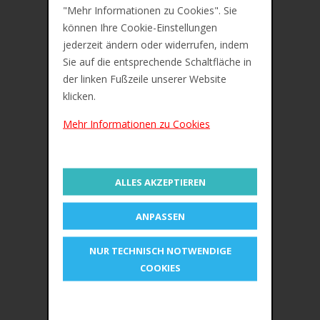
"Mehr Informationen zu Cookies". Sie
können Ihre Cookie-Einstellungen
jederzeit ändern oder widerrufen, indem
Sie auf die entsprechende Schaltfläche in
der linken Fußzeile unserer Website
IN DEN WARENKORB
klicken.
Mehr Informationen zu Cookies
ZUR MERKLISTE
Kores Permanent-Marker "K
MARKER", Keilspitze
€1,21
ALLES AKZEPTIEREN
ANPASSEN
NUR TECHNISCH NOTWENDIGE
COOKIES