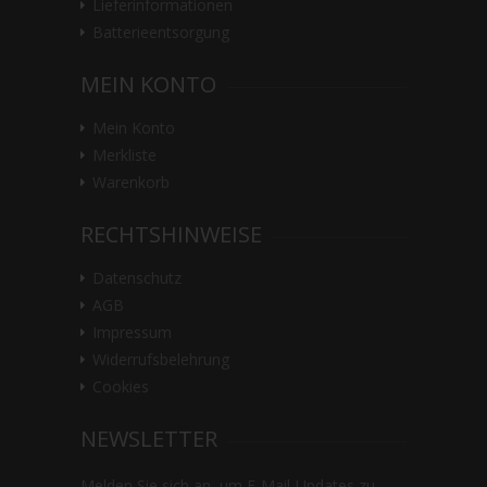
Lieferinformationen
Batterieentsorgung
MEIN KONTO
Mein Konto
Merkliste
Warenkorb
RECHTSHINWEISE
Datenschutz
AGB
Impressum
Widerrufsbelehrung
Cookies
NEWSLETTER
Melden Sie sich an, um E-Mail-Updates zu