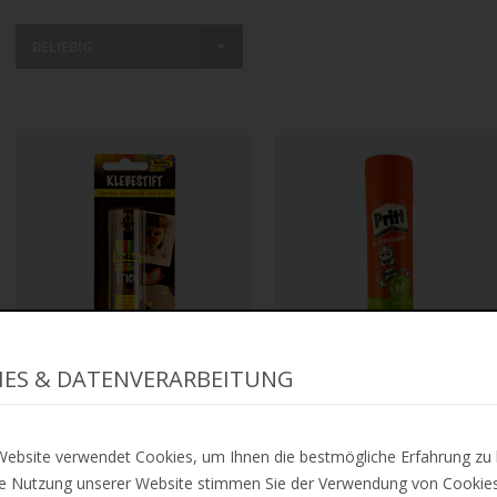
BELIEBIG
IES & DATENVERARBEITUNG
ZUR MERKLISTE
ZUR MERKLISTE
folia
Pritt Klebestift 22 g
Bastelkleber/Klebestift
€3,39
ebsite verwendet Cookies, um Ihnen die bestmögliche Erfahrung zu 
"Stick", 20 g
e Nutzung unserer Website stimmen Sie der Verwendung von Cookies