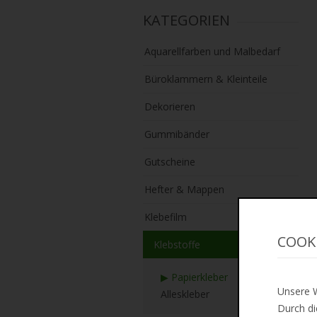
KATEGORIEN
Aquarellfarben und Malbedarf
Büroklammern & Kleinteile
Dekorieren
Gummibänder
Gutscheine
Hefter & Mappen
Klebefilm
COOK
Klebstoffe
▶ Papierkleber
Unsere W
Alleskleber
Durch di