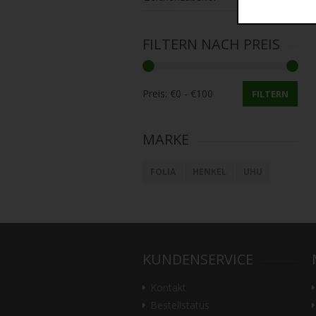
FILTERN NACH PREIS
Preis:
FILTERN
MARKE
FOLIA
HENKEL
UHU
KUNDENSERVICE
Kontakt
Bestellstatus