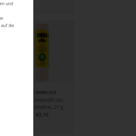
len und
ie
 auf die
ZUR MERKLISTE
C
UHU Klebestift stic,
lösemittelfrei, 21 g
€3,15