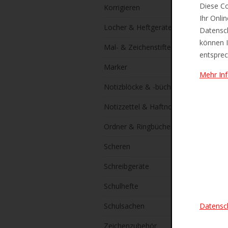
Diese Co
Korrigieren
Ihr Onli
Locher & Heftgeräte
Datensch
können I
Mal- & Zeichenstifte
entsprec
Marker
Mehr In
Notizblöcke & -bücher
Notizzettel & Haftnotizen
Ordner & Ringbücher
Scheren
Schreibgeräte
Schulhefte
Datensc
Schulsachen
Zeichenzubehör