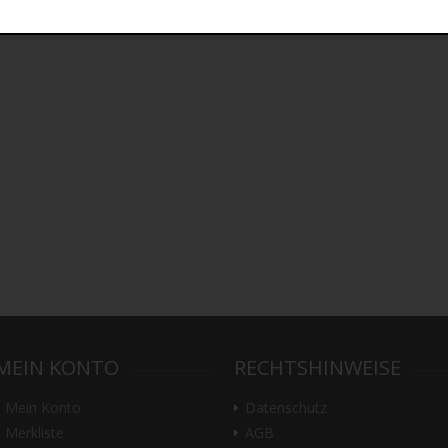
MEIN KONTO
RECHTSHINWEISE
Mein Konto
Datenschutz
Merkliste
AGB