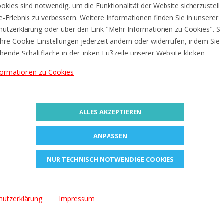
€3,02
okies sind notwendig, um die Funktionalität der Website sicherzustel
ne-Erlebnis zu verbessern. Weitere Informationen finden Sie in unserer
utzerklärung oder über den Link "Mehr Informationen zu Cookies". S
hre Cookie-Einstellungen jederzeit ändern oder widerrufen, indem Sie
hende Schaltfläche in der linken Fußzeile unserer Website klicken.
formationen zu Cookies
ALLES AKZEPTIEREN
ANPASSEN
ZUR MERKLISTE
ZUR MERKLISTE
NUR TECHNISCH NOTWENDIGE COOKIES
UHU Klebestift RENATURE
UHU Klebestift stic MAGI
21 g Transparent
BLUE, lösemittelfrei, 21 g
€4,78
€3,15
hutzerklärung
Impressum