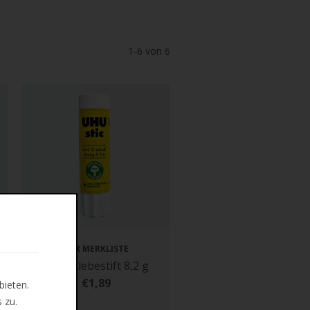
1-6 von 6
ZUR MERKLISTE
UHU Klebestift 8,2 g
€1,89
bieten.
 zu.