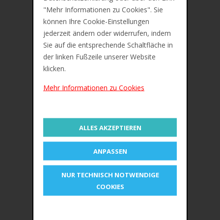
"Mehr Informationen zu Cookies". Sie
UHU Klebestift stic, lösemittelfrei, 21 g
können Ihre Cookie-Einstellungen
jederzeit ändern oder widerrufen, indem
Mit Schraubkappe, leicht auswaschbar, klebt
Sie auf die entsprechende Schaltfläche in
Papier,
Pappe, Etiketten und Styropor, aus
der linken Fußzeile unserer Website
98% naturbasierten
Rohstoffen
klicken.
Behälter aus 50% recyceltem Kunststoff
Mehr Informationen zu Cookies
OEM-Nummer 65
ÄHNLICHE PRODUKTE
ALLES AKZEPTIEREN
ANPASSEN
NUR TECHNISCH NOTWENDIGE
COOKIES