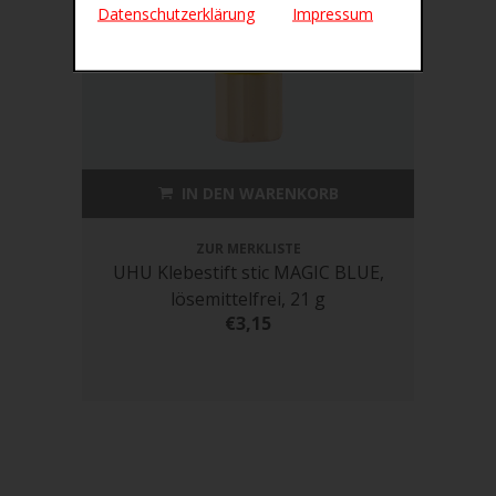
Datenschutzerklärung
Impressum
IN DEN WARENKORB
ZUR MERKLISTE
UHU Klebestift stic MAGIC BLUE,
lösemittelfrei, 21 g
€3,15