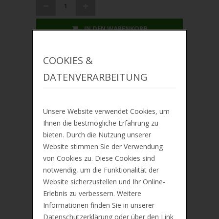
IN DEN WARENKORB
ZUR MERKLISTE
COOKIES &
DATENVERARBEITUNG
Unsere Website verwendet Cookies, um
Lieferung ca. zwischen Mo, 10. Aug und Mi,
Ihnen die bestmögliche Erfahrung zu
12. Aug
bieten. Durch die Nutzung unserer
Preis inkl. 19% MwSt. Zzgl.
Versandkosten
Website stimmen Sie der Verwendung
von Cookies zu. Diese Cookies sind
notwendig, um die Funktionalität der
Beschreibung
Website sicherzustellen und Ihr Online-
Erlebnis zu verbessern. Weitere
Zusätzliche Information
Informationen finden Sie in unserer
Bewertungen (0)
Datenschutzerklärung oder über den Link