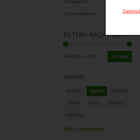
Schulsachen
Datensc
Zeichenzubehör
FILTERN NACH PREIS
Preis:
FILTERN
MARKE
HERLITZ
MAPED
PELIKAN
PENTEL
PILOT
STABILO
UNI-BALL
Filter zurücksetzen