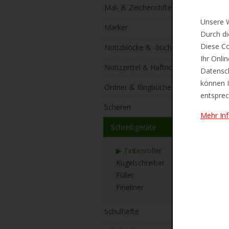
Mal- & Zeichenstifte
Unsere W
Marker
Durch di
Diese Co
Notizblöcke & -bücher
Ihr Onli
Notizzettel & Haftnotizen
Datensch
können I
Ordner & Ringbücher
entsprec
Scheren
Mehr In
Schreibgeräte
▶ Tintenroller
Kugelschreiber
Füller
Fineliner
Schulhefte