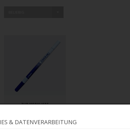
BELIEBIG
ZUR MERKLISTE
Maped Tintenlöscher, 2
Spitzen - löschen &
IES & DATENVERARBEITUNG
korrigieren