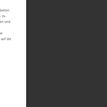
bieten.
 zu.
len und
ie
 auf die