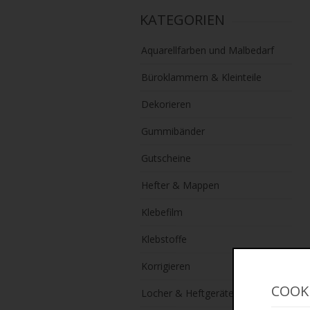
KATEGORIEN
Aquarellfarben und Malbedarf
Büroklammern & Kleinteile
Dekorieren
Gummibänder
Gutscheine
Hefter & Mappen
Klebefilm
Klebstoffe
Korrigieren
COOK
Locher & Heftgeräte