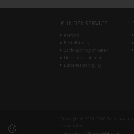
KUNDENSERVICE
Kontakt
Bestellstatus
Zahlungsmöglichkeiten
Lieferinformationen
Batterieentsorgung
Copyright © 2021-2026 Schreibwaren -
vorbehalten.
Entwickelt von
Wunder-Webworld