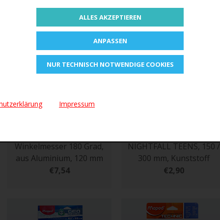
ALLES AKZEPTIEREN
ANPASSEN
NUR TECHNISCH NOTWENDIGE COOKIES
hutzerklärung
Impressum
ZUR MERKLISTE
ZUR MERKLISTE
Maped Halbkreis-
Maped Klapplineal
Winkelmesser 180 Grad,
NIGHTFALL TEENS, 150 /
aus Aluminium, 120 mm
300 mm, Kunststoff
€7,54
€2,90