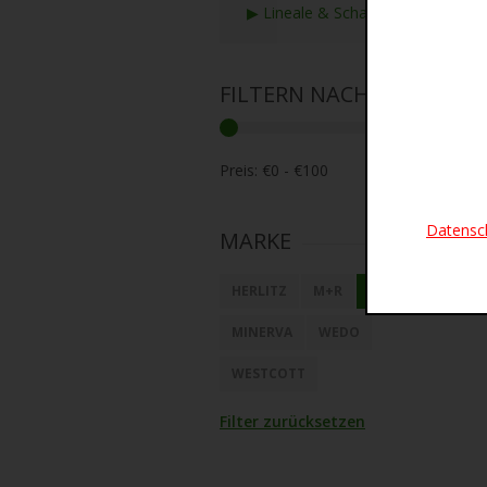
▶ Lineale & Schablonen
FILTERN NACH PREIS
Preis:
FILTERN
Datensc
MARKE
HERLITZ
M+R
MAPED
MINERVA
WEDO
WESTCOTT
Filter zurücksetzen