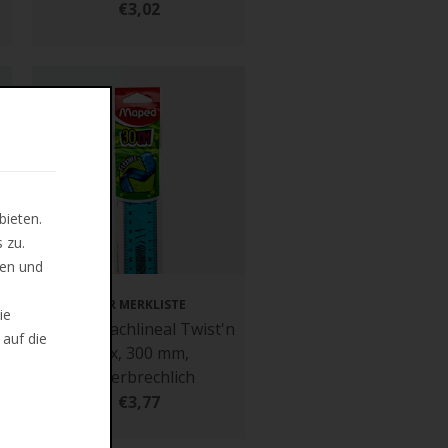
€3,02
bieten.
 zu.
len und
ZUR MERKLISTE
ie
n
Maped Flachlineal Twist'n
 auf die
Flex, 300 mm,
unzerbrechlich
€3,77