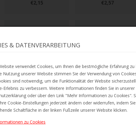
€2,15
€2,57
IES & DATENVERARBEITUNG
ebsite verwendet Cookies, um Ihnen die bestmögliche Erfahrung zu 
e Nutzung unserer Website stimmen Sie der Verwendung von Cookies
okies sind notwendig, um die Funktionalität der Website sicherzustel
ne-Erlebnis zu verbessern. Weitere Informationen finden Sie in unserer
ZUR MERKLISTE
ZUR MERKLISTE
utzerklärung oder über den Link "Mehr Informationen zu Cookies". S
Maped Flachlineal Twist'n
Maped Flachlineal Twist'
hre Cookie-Einstellungen jederzeit ändern oder widerrufen, indem Sie
Flex, 200 mm,
Flex, 300 mm,
hende Schaltfläche in der linken Fußzeile unserer Website klicken.
unzerbrechlich
unzerbrechlich
€3,02
€3,77
formationen zu Cookies