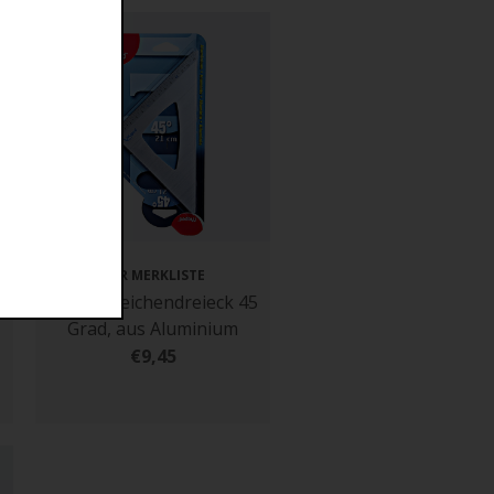
ZUR MERKLISTE
Maped Zeichendreieck 45
Grad, aus Aluminium
€9,45