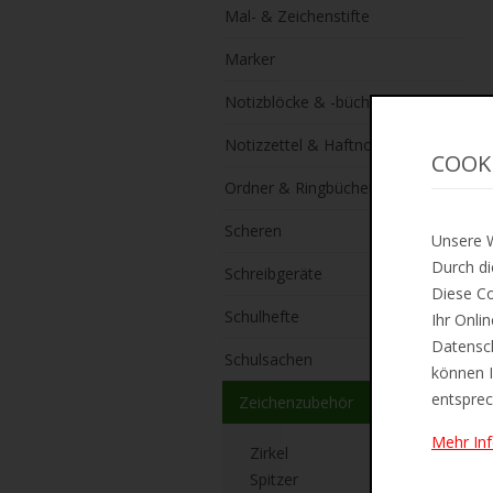
Mal- & Zeichenstifte
Marker
Notizblöcke & -bücher
Notizzettel & Haftnotizen
COOK
Ordner & Ringbücher
Scheren
Unsere W
Durch di
Schreibgeräte
Diese Co
Schulhefte
Ihr Onli
Datensch
Schulsachen
können I
entsprec
Zeichenzubehör
Mehr In
Zirkel
Spitzer