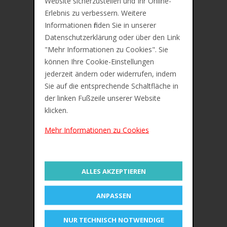
Website sicherzustellen und Ihr Online-
Preis inkl. 19% MwSt. Zzgl.
Versandkosten
Erlebnis zu verbessern. Weitere
Informationen finden Sie in unserer
Beschreibung
Datenschutzerklärung oder über den Link
"Mehr Informationen zu Cookies". Sie
Zusätzliche Information
können Ihre Cookie-Einstellungen
jederzeit ändern oder widerrufen, indem
Bewertungen (0)
Sie auf die entsprechende Schaltfläche in
der linken Fußzeile unserer Website
Maped Flachlineal Twist'n Flex, 300 mm,
klicken.
unzerbrechlich
Mehr Informationen zu Cookies
Flexibel, kann grenzlos verdreht werden, in
Schutzetui
Farbe: blau
ALLES AKZEPTIEREN
OEM-Nummer 027900
ANPASSEN
ÄHNLICHE PRODUKTE
NUR TECHNISCH NOTWENDIGE