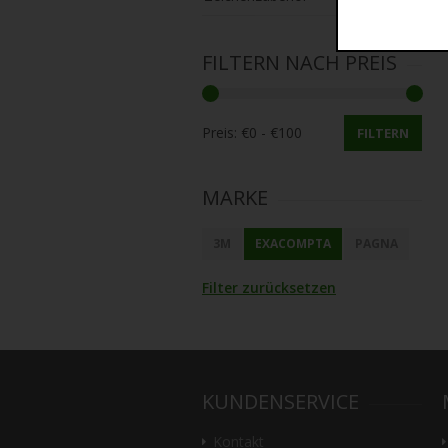
FILTERN NACH PREIS
Preis:
FILTERN
MARKE
3M
EXACOMPTA
PAGNA
Filter zurücksetzen
KUNDENSERVICE
Kontakt