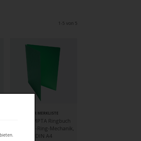
1-5 von 5
ZUR MERKLISTE
EXACOMPTA Ringbuch
,
Karton, 2-Ring-Mechanik,
bieten.
DIN A4