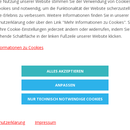
e Nutzung unserer Website stimmen Sie der Verwendung von Cookies
€2,77
€2,77
okies sind notwendig, um die Funktionalität der Website sicherzustel
ne-Erlebnis zu verbessern. Weitere Informationen finden Sie in unserer
utzerklärung oder über den Link "Mehr Informationen zu Cookies". S
hre Cookie-Einstellungen jederzeit ändern oder widerrufen, indem Sie
hende Schaltfläche in der linken Fußzeile unserer Website klicken.
formationen zu Cookies
ALLES AKZEPTIEREN
ANPASSEN
ZUR MERKLISTE
ZUR MERKLISTE
EXACOMPTA Ringbuch
EXACOMPTA Ringbuch
NUR TECHNISCH NOTWENDIGE COOKIES
Karton, 2-Ring-Mechanik,
Karton, 2-Ring-Mechanik
DIN A4
DIN A4
€2,77
€2,77
hutzerklärung
Impressum