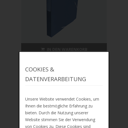
IN DEN WARENKORB
ZUR MERKLISTE
COOKIES &
EXACOMPTA Sammelbox Cartobox,
DATENVERARBEITUNG
DIN A4, 25 mm
€4,28
Unsere Website verwendet Cookies, um
Ihnen die bestmögliche Erfahrung zu
bieten. Durch die Nutzung unserer
Website stimmen Sie der Verwendung
von Cookies zu. Diese Cookies sind