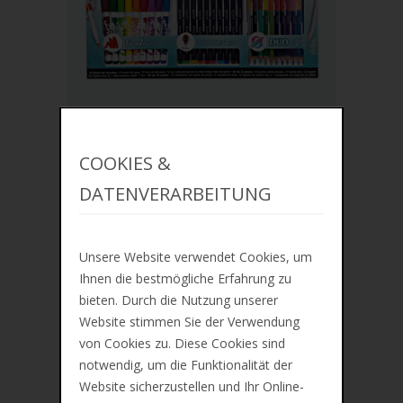
IN DEN WARENKORB
COOKIES &
DATENVERARBEITUNG
ZUR MERKLISTE
Mal-Set "Coulouring Set", 33er
Kartonetui
Unsere Website verwendet Cookies, um
€27,73
Ihnen die bestmögliche Erfahrung zu
bieten. Durch die Nutzung unserer
Website stimmen Sie der Verwendung
von Cookies zu. Diese Cookies sind
notwendig, um die Funktionalität der
Website sicherzustellen und Ihr Online-