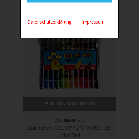
Datenschutzerklärung
Impressum
IN DEN WARENKORB
ZUR MERKLISTE
Zeichenset COLOR'PEPS MONSTER,
24er Etui