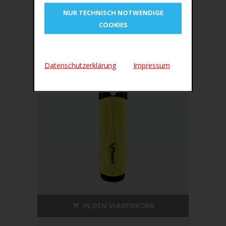
NUR TECHNISCH NOTWENDIGE
ÄHNLICHE PRODUKTE
COOKIES
Datenschutzerklärung
Impressum
IN DEN WARENKORB