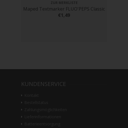
ZUR MERKLISTE
Maped Textmarker FLUO'PEPS Classic
STABI
€1,49
KUNDENSERVICE
Kontakt
Bestellstatus
Zahlungsmöglichkeiten
Lieferinformationen
Batterieentsorgung