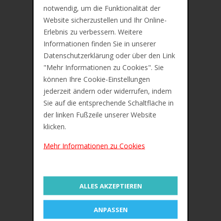
notwendig, um die Funktionalität der
Beschreibung
Website sicherzustellen und Ihr Online-
Erlebnis zu verbessern. Weitere
Zusätzliche Information
Informationen finden Sie in unserer
Bewertungen (0)
Datenschutzerklärung oder über den Link
"Mehr Informationen zu Cookies". Sie
können Ihre Cookie-Einstellungen
jederzeit ändern oder widerrufen, indem
Sie auf die entsprechende Schaltfläche in
der linken Fußzeile unserer Website
klicken.
Mehr Informationen zu Cookies
Maped Textmarker FLUO'PEPS Mini
Mini-Format, schwarze Soft-Griffzone
Strichstärke: 1,0 -
5,0 mm, mit Clip
ALLES AKZEPTIEREN
INKJET SAFE - Farben verwischen nicht
ANPASSEN
auf
Inkjet-Ausdrucken