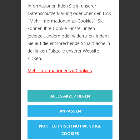
Informationen finden Sie in unserer
Beschreibung
Datenschutzerklärung oder über den Link
"Mehr Informationen zu Cookies". Sie
Zusätzliche Information
können Ihre Cookie-Einstellungen
Bewertungen (0)
jederzeit ändern oder widerrufen, indem
Sie auf die entsprechende Schaltfläche in
Maped Textmarker FLUO'PEPS Classic
der linken Fußzeile unserer Website
klicken.
Keilspitze, Strichstärke: 1,0 - 5,0 mm, mit Clip
Mehr Informationen zu Cookies
INKJET SAFE - Farben verwischen auf Inkjet-
Ausdrucken nicht
Für Papier, Fax und Durchschreibesätze
ALLES AKZEPTIEREN
ÄHNLICHE PRODUKTE
ANPASSEN
NUR TECHNISCH NOTWENDIGE
COOKIES