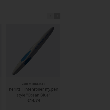
ZUR MERKLISTE
ZUR MERKLISTE
herlitz Tintenroller my.pen
Pentel Gel-Tintenroll
style "Ocean Blue"
Hybrid Gel Grip, bla
€14,74
€3,67