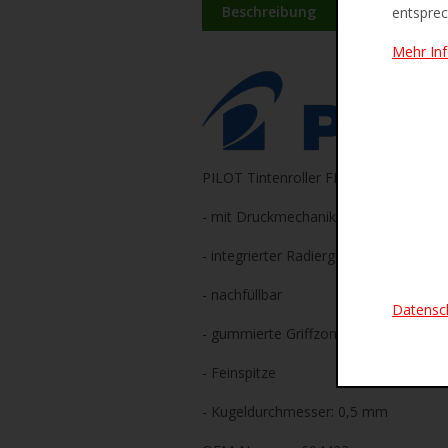
Beschreibung
Zusätzliche 
entsprec
Mehr In
PILOT Tintenroller FRIXION POINT C
- mit Druckmechanik: mit Clip, der per
- integrierter Radiergummi
- nachfüllbar
Datensc
- gummierte Griffzone
- Feinspitze
- Kugeldurchmesser: 0,5 mm