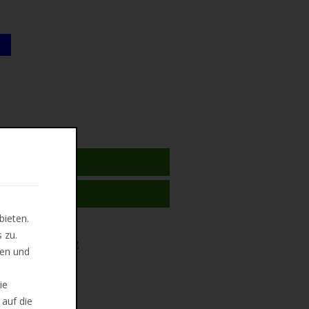
N WARENKORB
 MERKLISTE
bieten.
 zu.
ug und Do, 13. Aug
len und
ndkosten
ie
 auf die