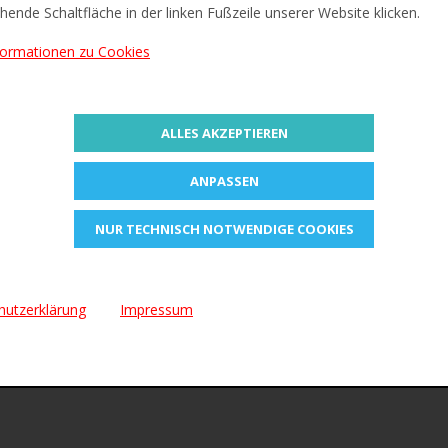
Information
Bewertungen (0)
hende Schaltfläche in der linken Fußzeile unserer Website klicken.
formationen zu Cookies
ALLES AKZEPTIEREN
LICKER
ANPASSEN
 "Klick" die Minen ein- und ausfährt
NUR TECHNISCH NOTWENDIGE COOKIES
hutzerklärung
Impressum