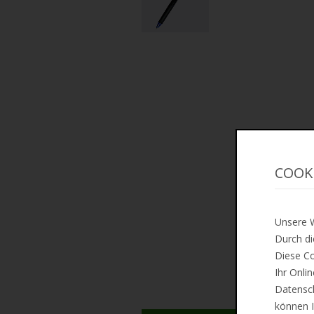
COOK
Unsere W
Durch di
Diese Co
Ihr Onli
Datensch
können I