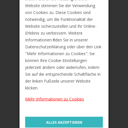
Lieferung ca. zwischen Mo, 10. Aug und Mi,
Website stimmen Sie der Verwendung
12. Aug
von Cookies zu. Diese Cookies sind
Preis inkl. 19% MwSt. Zzgl.
Versandkosten
notwendig, um die Funktionalität der
Website sicherzustellen und Ihr Online-
Erlebnis zu verbessern. Weitere
Beschreibung
Informationen finden Sie in unserer
Datenschutzerklärung oder über den Link
Zusätzliche Information
"Mehr Informationen zu Cookies". Sie
können Ihre Cookie-Einstellungen
Bewertungen (0)
jederzeit ändern oder widerrufen, indem
EXACOMPTA Sammelbox Cartobox, DIN A4,
Sie auf die entsprechende Schaltfläche in
25 mm
der linken Fußzeile unserer Website
klicken.
Aus Manila-Karton 0,5 mm, mit
beschriftbarem Rückenschild
Mehr Informationen zu Cookies
Mit 3 Klappen und Gummizügen
Maße: (B)240 x (H)320 mm
ALLES AKZEPTIEREN