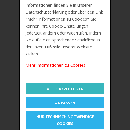
Informationen finden Sie in unserer
Datenschutzerklärung oder über den Link
Lieferung ca. zwischen Mo, 10. Aug und Mi,
"Mehr Informationen zu Cookies". Sie
12. Aug
können Ihre Cookie-Einstellungen
Preis inkl. 19% MwSt. Zzgl.
Versandkosten
jederzeit ändern oder widerrufen, indem
Sie auf die entsprechende Schaltfläche in
der linken Fußzeile unserer Website
Beschreibung
klicken.
Zusätzliche Information
Mehr Informationen zu Cookies
Bewertungen (0)
ALLES AKZEPTIEREN
ANPASSEN
NUR TECHNISCH NOTWENDIGE
COOKIES
Maped Synthetikhaarpinsel-Set COLOR'PEPS,