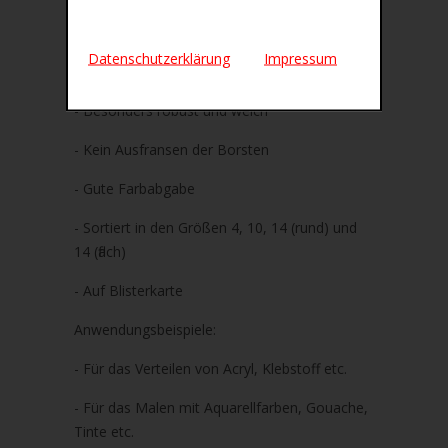
4-teilig
- Pinselstiele farbig sortiert in gelb, rot, grün
Datenschutzerklärung
Impressum
und lila
- Besonders robust und weich
- Kein Ausfransen der Borsten
- Gute Farbabgabe
- Sortiert in den Größen 4, 10, 14 (rund) und
14 (flach)
- Auf Blisterkarte
Anwendungsbeispiele:
- Für das Verteilen von Acryl, Klebstoff etc.
- Für das Malen mit Aquarellfarben, Gouache,
Tinte etc.