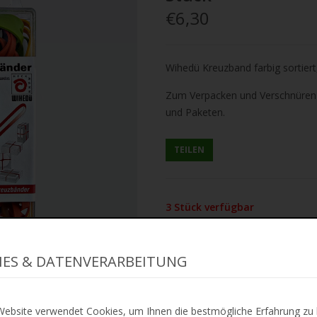
€6,30
Wihedü Kreuzband farbig sortiert
Zum Verpacken und Verschnüren 
und Paketen.
TEILEN
3 Stück verfügbar
IES & DATENVERARBEITUNG
IN DE
ZUR
ebsite verwendet Cookies, um Ihnen die bestmögliche Erfahrung zu 