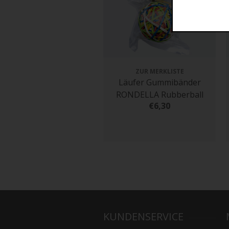
ZUR MERKLISTE
Läufer Gummibänder
RONDELLA Rubberball
€6,30
KUNDENSERVICE