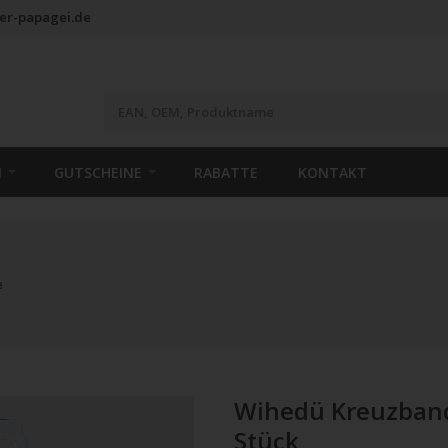
er-papagei.de
N
GUTSCHEINE
RABATTE
KONTAKT
e
Wihedü Kreuzband 
Stück