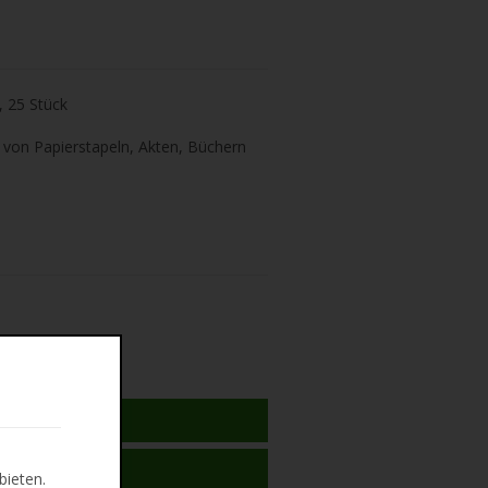
, 25 Stück
von Papierstapeln, Akten, Büchern
N WARENKORB
 MERKLISTE
bieten.