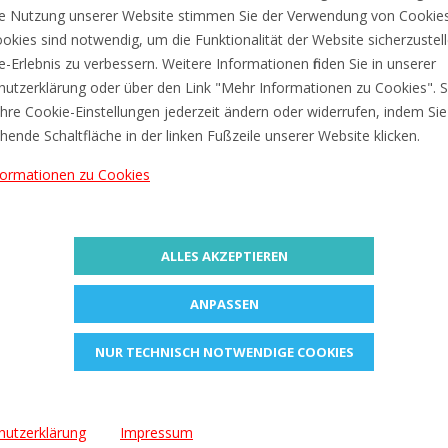
e Nutzung unserer Website stimmen Sie der Verwendung von Cookies
okies sind notwendig, um die Funktionalität der Website sicherzustel
Lieferung ca. zwischen Di, 11. A
ne-Erlebnis zu verbessern. Weitere Informationen finden Sie in unserer
utzerklärung oder über den Link "Mehr Informationen zu Cookies". S
Preis inkl. 19% MwSt. Zzgl.
Versa
hre Cookie-Einstellungen jederzeit ändern oder widerrufen, indem Sie
hende Schaltfläche in der linken Fußzeile unserer Website klicken.
Information
Bewertungen (0)
formationen zu Cookies
Stück
apierstapeln, Akten, Büchern und Paketen.
ALLES AKZEPTIEREN
ANPASSEN
NUR TECHNISCH NOTWENDIGE COOKIES
hutzerklärung
Impressum