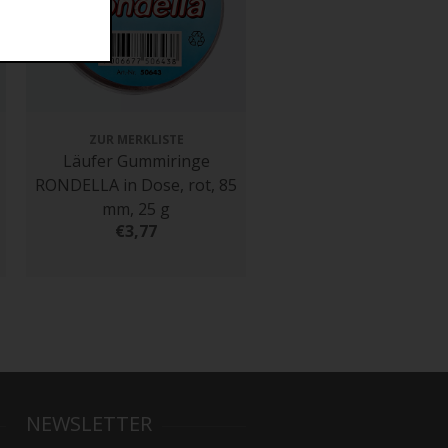
ZUR MERKLISTE
ZUR MERKLISTE
Läufer Gummiringe
Läufer Gummiring
RONDELLA in Dose, rot, 85
RONDELLA in Dose, rot
mm, 25 g
mm, 25 g
€3,77
€3,77
NEWSLETTER