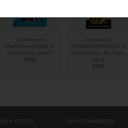
ZUR MERKLISTE
ZUR MERKLISTE
Maped Gummiringe im
Wonday Gummibänder im
Karton, 50 g, sortiert
Karton, natur, 70 x 5 mm,
€4,52
100 g
€3,90
MEIN KONTO
RECHTSHINWEISE