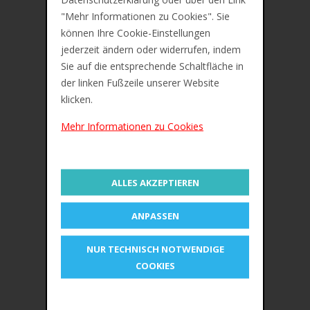
Bewertungen (0)
"Mehr Informationen zu Cookies". Sie
können Ihre Cookie-Einstellungen
jederzeit ändern oder widerrufen, indem
Sie auf die entsprechende Schaltfläche in
der linken Fußzeile unserer Website
Kores Einweg-Korrekturroller
klicken.
4,2 mm x 8 m
Mehr Informationen zu Cookies
OEM-Nummer 84873
ALLES AKZEPTIEREN
ÄHNLICHE PRODUKTE
ANPASSEN
NUR TECHNISCH NOTWENDIGE
COOKIES