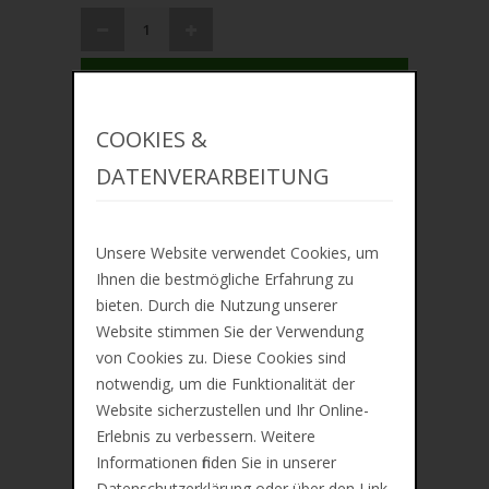
IN DEN WARENKORB
ZUR MERKLISTE
COOKIES &
DATENVERARBEITUNG
Unsere Website verwendet Cookies, um
Lieferung ca. zwischen Mi, 12. Aug und Fr, 14.
Ihnen die bestmögliche Erfahrung zu
Aug
bieten. Durch die Nutzung unserer
Website stimmen Sie der Verwendung
Preis inkl. 19% MwSt. Zzgl.
Versandkosten
von Cookies zu. Diese Cookies sind
notwendig, um die Funktionalität der
Website sicherzustellen und Ihr Online-
Beschreibung
Erlebnis zu verbessern. Weitere
Zusätzliche Information
Informationen finden Sie in unserer
Datenschutzerklärung oder über den Link