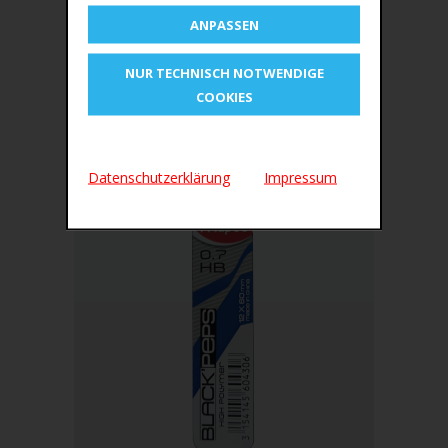
(H)13 mm
ANPASSEN
Maße Blisterkarte: (B)153 x (H)241 mm
NUR TECHNISCH NOTWENDIGE
OEM-Nummer 120 SBK3P1
COOKIES
ÄHNLICHE PRODUKTE
Datenschutzerklärung
Impressum