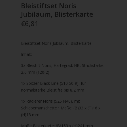
Bleistiftset Noris
Jubiläum, Blisterkarte
€6,81
Bleistiftset Noris Jubiläum, Blisterkarte
Inhalt:
3x Bleistift Noris, Härtegrad: HB, Strichstärke:
2,0 mm (120-2)
1x Spitzer Black Line (510 50-9), für
normalstarke Bleistifte bis 8,2 mm
1x Radierer Noris (526 N40), mit
Schiebemanschette • Maße: (B)33 x (T)16 x
(H)13 mm
Maße Blisterkarte: (B)153 x (H)241 mm