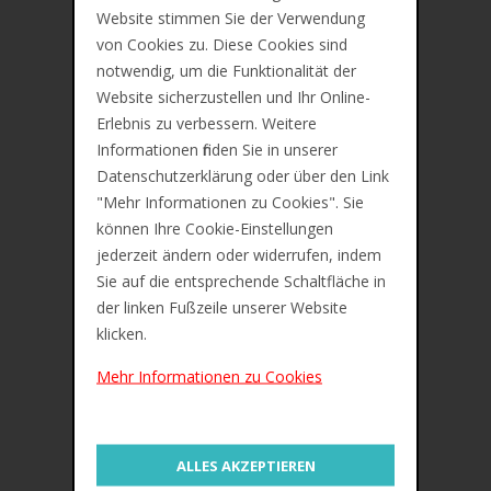
Preis inkl. 19% MwSt. Zzgl.
Versandkosten
Website stimmen Sie der Verwendung
von Cookies zu. Diese Cookies sind
notwendig, um die Funktionalität der
Beschreibung
Website sicherzustellen und Ihr Online-
Erlebnis zu verbessern. Weitere
Zusätzliche Information
Informationen finden Sie in unserer
Bewertungen (0)
Datenschutzerklärung oder über den Link
"Mehr Informationen zu Cookies". Sie
Bleistiftset Noris Jubiläum, Blisterkarte
können Ihre Cookie-Einstellungen
jederzeit ändern oder widerrufen, indem
Inhalt:
Sie auf die entsprechende Schaltfläche in
der linken Fußzeile unserer Website
3x Bleistift Noris, Härtegrad: HB, Strichstärke:
klicken.
2,0 mm (120-2)
Mehr Informationen zu Cookies
1x Spitzer Black Line (510 50-9), für
normalstarke Bleistifte bis 8,2 mm
1x Radierer Noris (526 N40), mit
ALLES AKZEPTIEREN
Schiebemanschette • Maße: (B)33 x (T)16 x