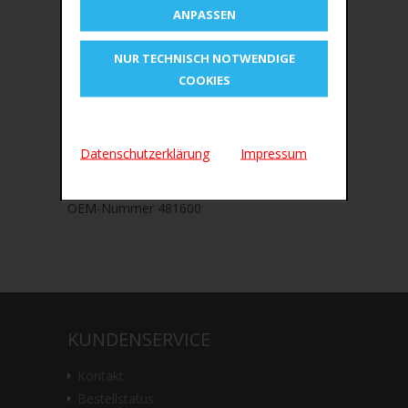
ANPASSEN
Bewertungen (0)
FABER-CASTELL Synthetikhaarpinsel-Set
NUR TECHNISCH NOTWENDIGE
COOKIES
Mit Soft-Touch-Griffzone, robustes, weiches
Synthetik-
Pinselhaar, gute Farbabgabe,
Blisterkarte
Datenschutzerklärung
Impressum
Beinhaltet: 4 Pinsel
OEM-Nummer 481600
KUNDENSERVICE
Kontakt
Bestellstatus