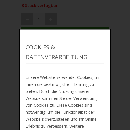
3 Stück verfügbar
IN DEN WARENKORB
COOKIES &
ZUR MERKLISTE
DATENVERARBEITUNG
Unsere Website verwendet Cookies, um
Lieferung ca. zwischen Mo, 10. Aug und Mi,
Ihnen die bestmögliche Erfahrung zu
12. Aug
bieten. Durch die Nutzung unserer
Website stimmen Sie der Verwendung
Preis inkl. 19% MwSt. Zzgl.
Versandkosten
von Cookies zu. Diese Cookies sind
notwendig, um die Funktionalität der
Website sicherzustellen und Ihr Online-
Beschreibung
Erlebnis zu verbessern. Weitere