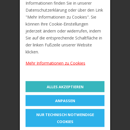
Zusätzliche Information
Informationen finden Sie in unserer
Datenschutzerklärung oder über den Link
Bewertungen (0)
"Mehr Informationen zu Cookies". Sie
können Ihre Cookie-Einstellungen
STABILO Fineliner point 88, Strichstärke: 0,4
jederzeit ändern oder widerrufen, indem
mm, pink
Sie auf die entsprechende Schaltfläche in
der linken Fußzeile unserer Website
Seckskant-Form, metallgefasste Spitze,
für
klicken.
Arbeiten mit Lineal- und Schablonen geeignet,
hohe
Offenlagerfähigkeit, ventilierte Kappe
Mehr Informationen zu Cookies
Strichstärke: 0,4 mm
OEM-Nummer 88/56
ALLES AKZEPTIEREN
ÄHNLICHE PRODUKTE
ANPASSEN
NUR TECHNISCH NOTWENDIGE
COOKIES