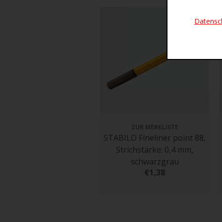
Datensc
ZUR MERKLISTE
STABILO Fineliner point 88,
Strichstärke: 0,4 mm,
schwarzgrau
€1,38