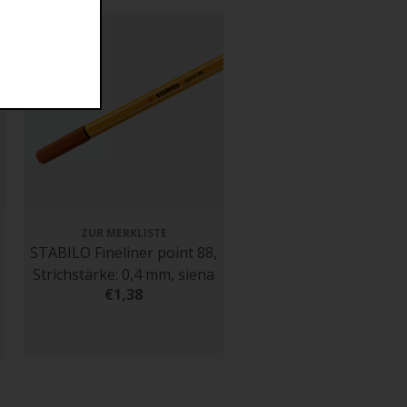
ZUR MERKLISTE
ZUR MERKLISTE
STABILO Fineliner point 88,
STABILO Fineliner poin
Strichstärke: 0,4 mm, siena
Strichstärke: 0,4 mm
€1,38
paynesgrau
€1,38