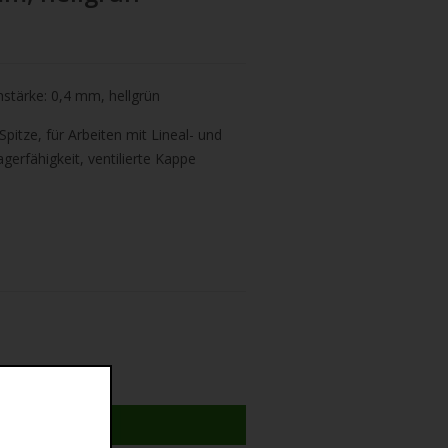
hstärke: 0,4 mm, hellgrün
Spitze,
für Arbeiten mit Lineal- und
lagerfähigkeit, ventilierte Kappe
N WARENKORB