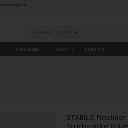
er-papagei.de
N
GUTSCHEINE
RABATTE
KONTAKT
STABILO Fineliner 
Strichstärke: 0,4 