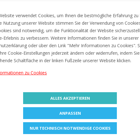
ZUR
ebsite verwendet Cookies, um Ihnen die bestmögliche Erfahrung zu 
e Nutzung unserer Website stimmen Sie der Verwendung von Cookies
Lieferung ca. zwischen Mo, 10. A
okies sind notwendig, um die Funktionalität der Website sicherzustel
ne-Erlebnis zu verbessern. Weitere Informationen finden Sie in unserer
Preis inkl. 19% MwSt. Zzgl.
Versa
utzerklärung oder über den Link "Mehr Informationen zu Cookies". S
hre Cookie-Einstellungen jederzeit ändern oder widerrufen, indem Sie
hende Schaltfläche in der linken Fußzeile unserer Website klicken.
Information
Bewertungen (0)
formationen zu Cookies
ke: 0,4 mm, hellgrün
ze,
für Arbeiten mit Lineal- und Schablonen geeignet, hohe
Offenlagerfä
ALLES AKZEPTIEREN
ANPASSEN
NUR TECHNISCH NOTWENDIGE COOKIES