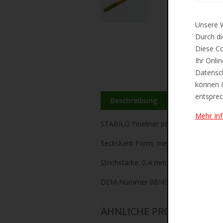
Unsere W
Durch di
Diese Co
Ihr Onli
Datensch
können I
entsprec
Beschreibung
Zusätzliche 
Mehr In
STABILO Fineliner point 88, Strichstär
Seckskant-Form, metallgefasste Spit
Strichstärke: 0,4 mm
OEM-Nummer 88/43
ÄHNLICHE PRODUKTE