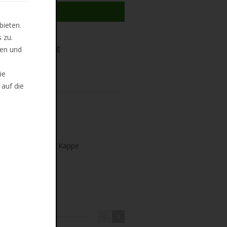
 MERKLISTE
bieten.
 zu.
ug und Mi, 12. Aug
len und
ndkosten
ie
 auf die
higkeit, ventilierte Kappe