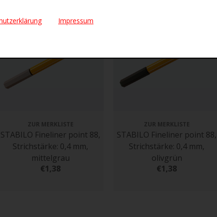
hutzerklärung
Impressum
ZUR MERKLISTE
ZUR MERKLISTE
STABILO Fineliner point 88,
STABILO Fineliner point 88,
Strichstärke: 0,4 mm,
Strichstärke: 0,4 mm,
mittelgrau
olivgrün
€1,38
€1,38