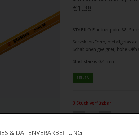
€1,38
STABILO Fineliner point 88, Stric
Seckskant-Form, metallgefasste 
Schablonen geeignet, hohe
Offen
Strichstärke: 0,4 mm
TEILEN
3 Stück verfügbar
IES & DATENVERARBEITUNG
IN DE