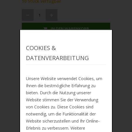
10 Stück verfügbar
IN DEN WARENKORB
ZUR MERKLISTE
COOKIES &
DATENVERARBEITUNG
Unsere Website verwendet Cookies, um
Lieferung ca. zwischen Mo, 10. Aug und Mi,
Ihnen die bestmögliche Erfahrung zu
12. Aug
bieten. Durch die Nutzung unserer
Preis inkl. 19% MwSt. Zzgl.
Versandkosten
Website stimmen Sie der Verwendung
von Cookies zu. Diese Cookies sind
notwendig, um die Funktionalität der
Beschreibung
Website sicherzustellen und Ihr Online-
Erlebnis zu verbessern. Weitere
Zusätzliche Information