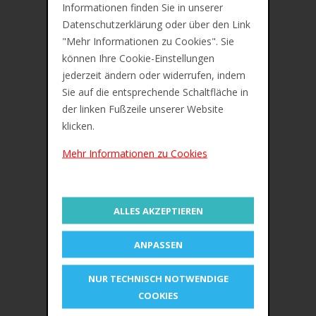
Informationen finden Sie in unserer
Bewertungen (0)
Datenschutzerklärung oder über den Link
"Mehr Informationen zu Cookies". Sie
STAEDTLER Kunststoff-Radierer rasoplast
können Ihre Cookie-Einstellungen
combi BT30
jederzeit ändern oder widerrufen, indem
Sie auf die entsprechende Schaltfläche in
Blaues Radierteil für Tinte auf Papier, geringe
der linken Fußzeile unserer Website
Krümel-B
ildung, mit Schiebe-Manschette
klicken.
Maße: (B)43 x (T)19 x (H)13 mm
Mehr Informationen zu Cookies
Farbe: weiß / blau
OEM-Nummer 526 BT30
ALLES AKZEPTIEREN
ÄHNLICHE PRODUKTE
ANPASSEN
NUR TECHNISCH NOTWENDIGE
COOKIES