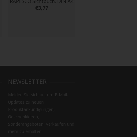
RAPESCO Sichtbuch, DIN A4
RAPESCO Sichtbuch, DI
€3,77
€3,77
NEWSLETTER
Melden Sie sich an, um E-Mail-
Updates zu neuen
Produktankündigungen,
Geschenkideen,
Sonderangeboten, Verkäufen und
mehr zu erhalten.