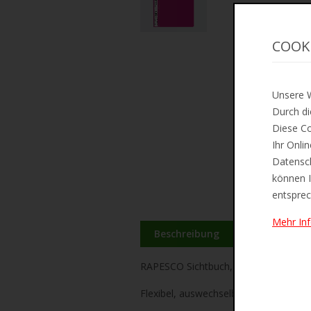
COOK
Unsere W
Durch di
Diese Co
Ihr Onli
Datensch
können I
entsprec
Mehr In
Beschreibung
Zusätzliche 
RAPESCO Sichtbuch, DIN A4,
violett
Flexibel, auswechselbares Rückenetiket