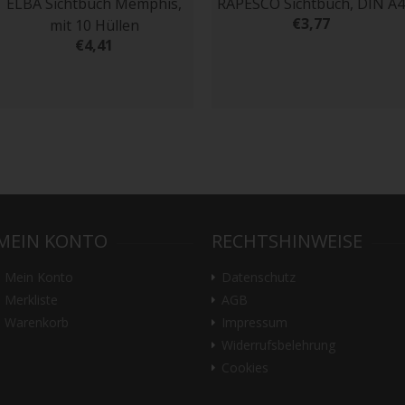
ELBA Sichtbuch Memphis,
RAPESCO Sichtbuch, DIN A4
€3,77
mit 10 Hüllen
€4,41
MEIN KONTO
RECHTSHINWEISE
Mein Konto
Datenschutz
Merkliste
AGB
Warenkorb
Impressum
Widerrufsbelehrung
Cookies