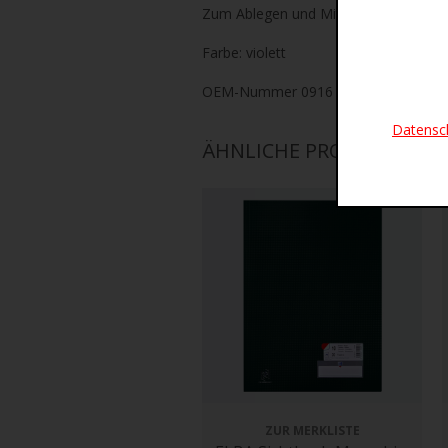
Zum Ablegen und Mitnehmen von Dok
Farbe: violett
OEM-Nummer 0916
Datensc
ÄHNLICHE PRODUKTE
ZUR MERKLISTE