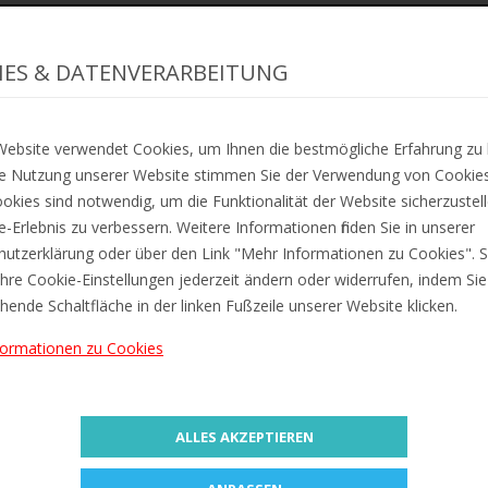
4 Stück verfügbar
IES & DATENVERARBEITUNG
IN DE
ebsite verwendet Cookies, um Ihnen die bestmögliche Erfahrung zu 
ZUR
e Nutzung unserer Website stimmen Sie der Verwendung von Cookies
okies sind notwendig, um die Funktionalität der Website sicherzustel
ne-Erlebnis zu verbessern. Weitere Informationen finden Sie in unserer
Lieferung ca. zwischen Mo, 10. A
utzerklärung oder über den Link "Mehr Informationen zu Cookies". S
hre Cookie-Einstellungen jederzeit ändern oder widerrufen, indem Sie
Preis inkl. 19% MwSt. Zzgl.
Versa
hende Schaltfläche in der linken Fußzeile unserer Website klicken.
formationen zu Cookies
Information
Bewertungen (0)
ALLES AKZEPTIEREN
t, Deckel farblich-
transparent, Prospekthüllen transparent