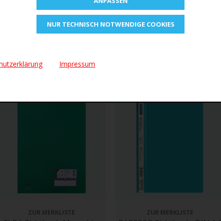
ANPASSEN
umenten und losem Schriftgut,
ideal für Zeugnisse und Präsentatio
NUR TECHNISCH NOTWENDIGE COOKIES
hutzerklärung
Impressum
ZUR MERKLISTE
ZUR MERKLISTE