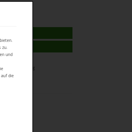
N WARENKORB
bieten.
 MERKLISTE
 zu.
len und
ug und Mi, 12. Aug
ie
 auf die
ndkosten