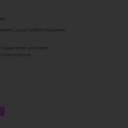
lett
tikett, Deckel farblich-
transparent,
n Dokumenten und losem
nd Präsentationen