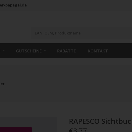
er-papagei.de
N
GUTSCHEINE
RABATTE
KONTAKT
her
RAPESCO Sichtbuc
€3,77