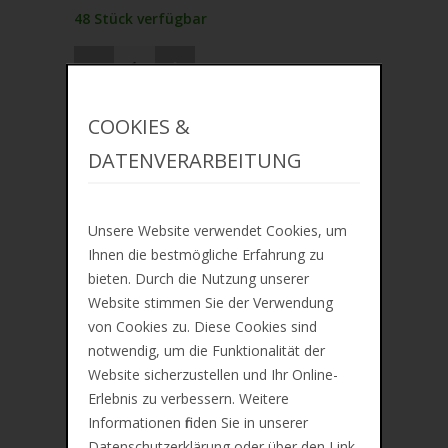
48 Stück verfügbar
IN DEN WARENKORB
COOKIES &
DATENVERARBEITUNG
ZUR MERKLISTE
Unsere Website verwendet Cookies, um
Ihnen die bestmögliche Erfahrung zu
bieten. Durch die Nutzung unserer
Lieferung ca. zwischen Mo, 10. Aug und Mi,
Website stimmen Sie der Verwendung
12. Aug
von Cookies zu. Diese Cookies sind
Preis inkl. 19% MwSt. Zzgl.
Versandkosten
notwendig, um die Funktionalität der
Website sicherzustellen und Ihr Online-
Erlebnis zu verbessern. Weitere
Beschreibung
Informationen finden Sie in unserer
Datenschutzerklärung oder über den Link