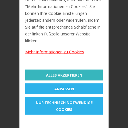
Zusätzliche Information
"Mehr Informationen zu Cookies". Sie
können Ihre Cookie-Einstellungen
Bewertungen (0)
jederzeit ändern oder widerrufen, indem
ELBA Heftstreifen, PP, kurz, 35 x 150 mm
Sie auf die entsprechende Schaltfläche in
der linken Fußzeile unserer Website
Farbe: rot
klicken.
PP-Deckleiste
Mehr Informationen zu Cookies
OEM-Nummer 100560048
ALLES AKZEPTIEREN
ÄHNLICHE PRODUKTE
ANPASSEN
NUR TECHNISCH NOTWENDIGE
COOKIES